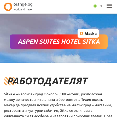
menu
EN
language
Alaska
map
ASPEN SUITES HOTEL SITKA
РАБОТОДАТЕЛЯТ
Sitka е живописен град с около 8,500 жители, разположен
между величествени планини и бреговете на Тихия океан.
Макар да предлага всички удобства на малък град – магазини,
ресторанти и културни събития, Sitka се отличава с
уникалната си атмосфера и невероятни природни гледки. През