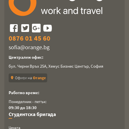
0876 01 45 60
sofia@orange.bg
Централен офис:
бул. Черни Връх 25А, Хемус Бизнес Център, София
Офиси на
Orange
location_on
Работно време:
Понеделник - петък:
09:30 до 18:30
Студентска бригада
Цената