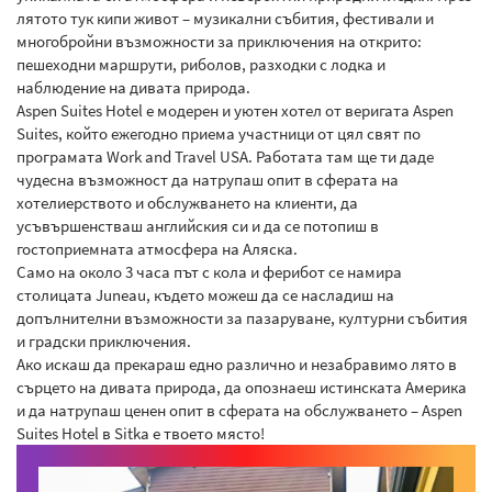
лятото тук кипи живот – музикални събития, фестивали и
многобройни възможности за приключения на открито:
пешеходни маршрути, риболов, разходки с лодка и
наблюдение на дивата природа.
Aspen Suites Hotel е модерен и уютен хотел от веригата Aspen
Suites, който ежегодно приема участници от цял свят по
програмата Work and Travel USA. Работата там ще ти даде
чудесна възможност да натрупаш опит в сферата на
хотелиерството и обслужването на клиенти, да
усъвършенстваш английския си и да се потопиш в
гостоприемната атмосфера на Аляска.
Само на около 3 часа път с кола и ферибот се намира
столицата Juneau, където можеш да се насладиш на
допълнителни възможности за пазаруване, културни събития
и градски приключения.
Ако искаш да прекараш едно различно и незабравимо лято в
сърцето на дивата природа, да опознаеш истинската Америка
и да натрупаш ценен опит в сферата на обслужването – Aspen
Suites Hotel в Sitka е твоето място!