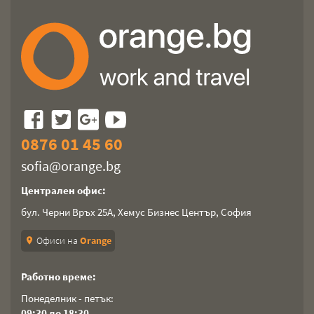
0876 01 45 60
sofia@orange.bg
Централен офис:
бул. Черни Връх 25А, Хемус Бизнес Център, София
Офиси на
Orange
location_on
Работно време:
Понеделник - петък:
09:30 до 18:30