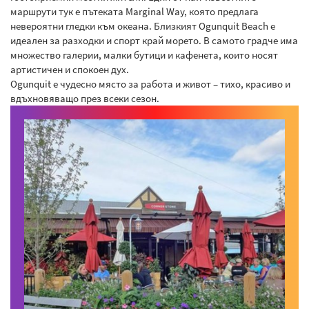
маршрути тук е пътеката Marginal Way, която предлага
невероятни гледки към океана. Близкият Ogunquit Beach е
идеален за разходки и спорт край морето. В самото градче има
множество галерии, малки бутици и кафенета, които носят
артистичен и спокоен дух.
Ogunquit е чудесно място за работа и живот – тихо, красиво и
вдъхновяващо през всеки сезон.