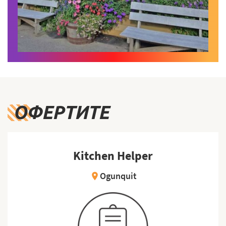
ОФЕРТИТЕ
Kitchen Helper
Ogunquit
location_on