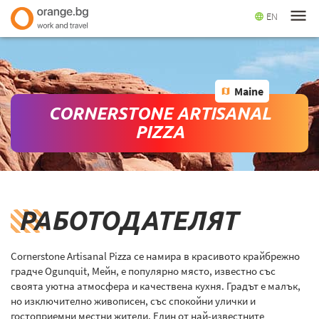
menu
EN
language
Maine
map
CORNERSTONE ARTISANAL
PIZZA
РАБОТОДАТЕЛЯТ
Cornerstone Artisanal Pizza се намира в красивото крайбрежно
градче Ogunquit, Мейн, е популярно място, известно със
своята уютна атмосфера и качествена кухня. Градът е малък,
но изключително живописен, със спокойни улички и
гостоприемни местни жители. Един от най-известните