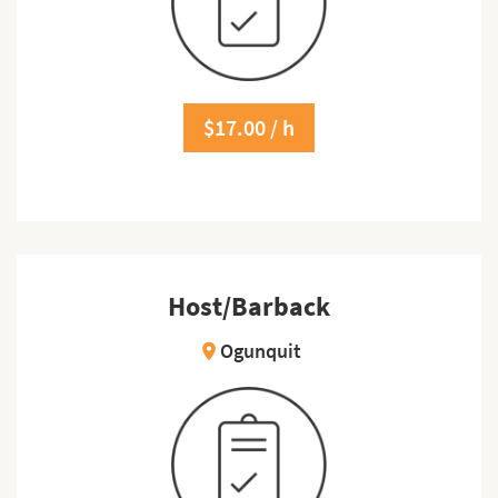
$17.00 / h
Host/Barback
Ogunquit
location_on