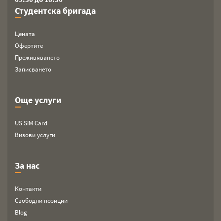
Студентска бригада
Цената
Офертите
Преживяването
Записването
Още услуги
US SIM Card
Визови услуги
За нас
Контакти
Свободни позиции
Blog