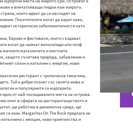
и курортни места на езерото Ери. Островът е
ажове и впечатляващи гледки към езерото.
 страна, които идват да се насладят на
ления. Посетителите могат да карат каяк,
зследват исторически забележителности като
ика, барове и фестивали, които създават
ите могат да наемат велосипеди или голф
на малките магазинчета и местните
ъм, защото съчетава природа, забавление и
етният сезон е изпълнен с енергия, нови
лематичен ресторант с тропическа тематика,
то. Той е добре познат със своята жива и
апитки и популярните си маргарити.
е едно от най-посещаваните места на острова.
нен опит в сферата на ресторантьорството и
дател, ще работиш в динамична среда, ще
я си език. Margaritas On The Rock предлага не
 изпълнено с емоции, нови приятелства и