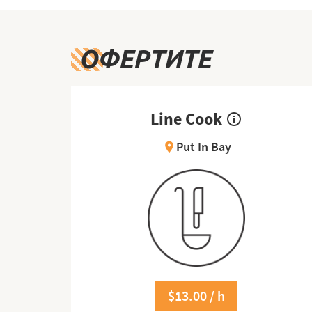
ОФЕРТИТЕ
Line Cook
info_outline
Put In Bay
location_on
$13.00 / h