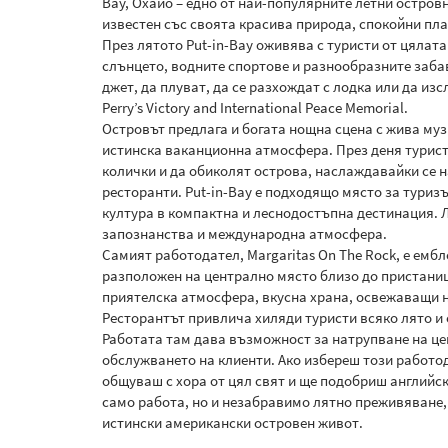
Bay, Охайо – едно от най-популярните летни островн
известен със своята красива природа, спокойни пл
През лятото Put-in-Bay оживява с туристи от цялата
слънцето, водните спортове и разнообразните забав
джет, да плуват, да се разхождат с лодка или да и
Perry’s Victory and International Peace Memorial.
Островът предлага и богата нощна сцена с жива муз
истинска ваканционна атмосфера. През деня турист
колички и да обиколят острова, наслаждавайки се 
ресторанти. Put-in-Bay е подходящо място за туриз
култура в компактна и леснодостъпна дестинация. Л
запознанства и международна атмосфера.
Самият работодател, Margaritas On The Rock, е емб
разположен на централно място близо до пристанище
приятелска атмосфера, вкусна храна, освежаващи н
Ресторантът привлича хиляди туристи всяко лято и 
Работата там дава възможност за натрупване на це
обслужването на клиенти. Ако избереш този работо
общуваш с хора от цял свят и ще подобриш английски
само работа, но и незабравимо лятно преживяване,
истински американски островен живот.