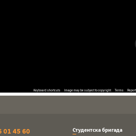
Keyboard shortcuts
Image may be subject to copyright
Terms
Report
 01 45 60
Студентска бригада