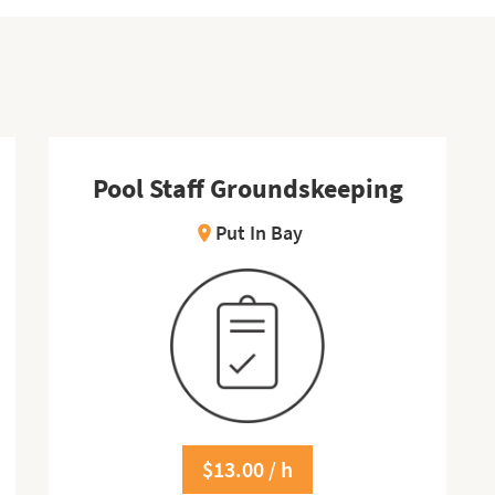
Pool Staff Groundskeeping
Put In Bay
location_on
$13.00 / h