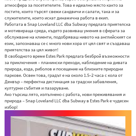
атмосфера за посетителите. Това е идеално място както за
гостите, които търсят свежи сандвичи и салати, така и за
служителите, които искат динамична работа в екип.
Работата в Snap Loveland LLC dba Subway предлага приятелска
и мотивираща среда, където развиваш умения в сферата за
обслужване на клиенти, подобряваш нивото на английският си
език, запознаваш се с много нови хора от цял свят и създаваш
приятелства за цял живот!
В свободното време Estes Park предлага безброй възможности
за приключения – планински преходи, наблюдение на дивата
природа, езда, риболов и посещение на близките природни
паркове. Освен това, градът е на около 1.5–2 часа с кола от
Денвър – перфектна дестинация за градски забавления,
културни събития и пазаруване.
Ако търсиш лято, изпълнено с работа, нови преживявания и
природа – Snap Loveland LLC dba Subway в Estes Park е чудесен
избор!