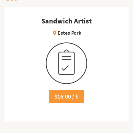
Sandwich Artist
Estes Park
location_on
$16.00 / h