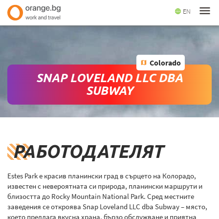
menu
EN
language
Colorado
map
SNAP LOVELAND LLC DBA
SUBWAY
РАБОТОДАТЕЛЯТ
Estes Park е красив планински град в сърцето на Колорадо,
известен с невероятната си природа, планински маршрути и
близостта до Rocky Mountain National Park. Сред местните
заведения се откроява Snap Loveland LLC dba Subway – място,
което предлага вкусна храна, бързо обслужване и приятна