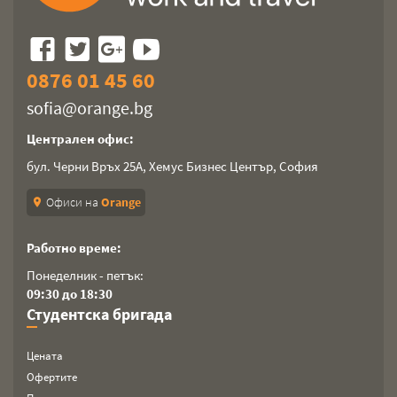
0876 01 45 60
sofia@orange.bg
Централен офис:
бул. Черни Връх 25А, Хемус Бизнес Център, София
Офиси на
Orange
location_on
Работно време:
Понеделник - петък:
09:30 до 18:30
Студентска бригада
Цената
Офертите