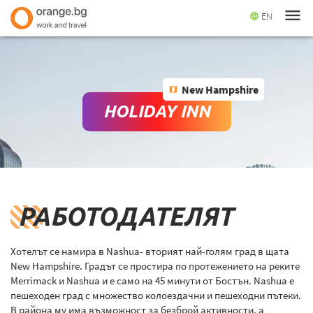
menu
EN
language
New Hampshire
map
HOLIDAY INN
РАБОТОДАТЕЛЯТ
Хотелът се намира в Nashua- вторият най-голям град в щата
New Hampshire. Градът се простира по протежението на реките
Merrimack и Nashua и е само на 45 минути от Бостън. Nashua е
пешеходен град с множество колоездачни и пешеходни пътеки.
В района му има възможност за безброй активности, а