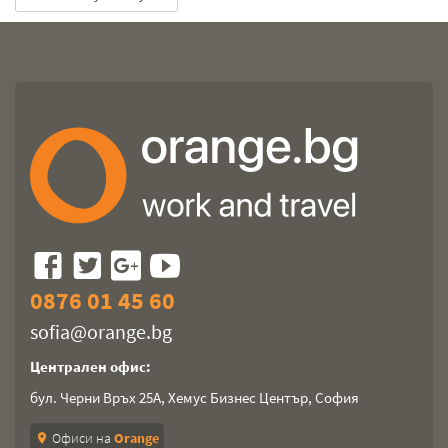
0876 01 45 60
sofia@orange.bg
Централен офис:
бул. Черни Връх 25А, Хемус Бизнес Център, София
Офиси на
Orange
location_on