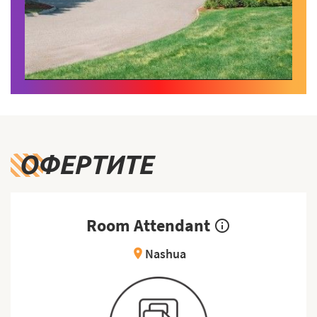
ОФЕРТИТЕ
Room Attendant
info_outline
Nashua
location_on