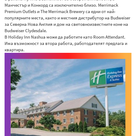
Манчестър и Конкорд са изключително близо. Merrimack
Premium Outlets и The Merrimack Brewery са едни от най-
популярните места, както и местния дистрибутор на Budweiser
за Северна Нова Англия и дом на световноизвестните коне на
Budweiser Clydesdale.
В Holiday Inn Nashua може да работите като Room Attendant.
Има възможност за втора работа, работодателят предлага и
квартира.